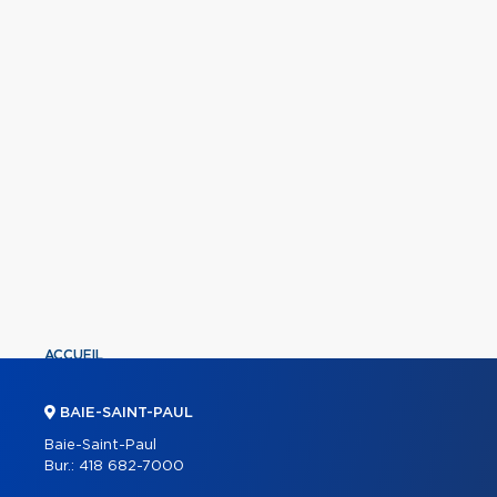
ACCUEIL
PROPRIÉTÉS
BAIE-SAINT-PAUL
COURTIERS
Baie-Saint-Paul
Bur.:
418 682-7000
À PROPOS