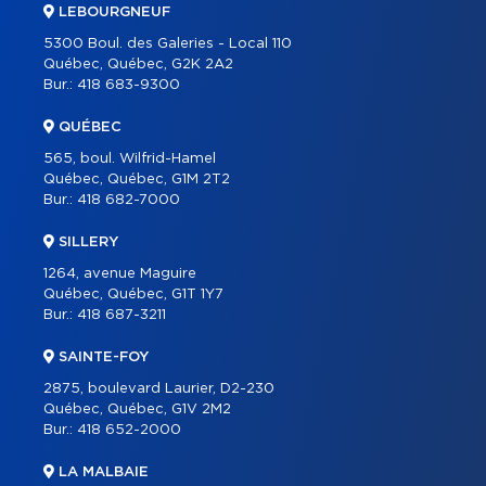
OUTILS
LEBOURGNEUF
5300 Boul. des Galeries - Local 110
PROGRAMMES
Québec, Québec, G2K 2A2
CARRIÈRE
Bur.:
418 683-9300
BLOGUE
QUÉBEC
CONTACT
565, boul. Wilfrid-Hamel
Québec, Québec, G1M 2T2
Bur.:
418 682-7000
SILLERY
1264, avenue Maguire
Québec, Québec, G1T 1Y7
Bur.:
418 687-3211
SAINTE-FOY
2875, boulevard Laurier, D2-230
Québec, Québec, G1V 2M2
Bur.:
418 652-2000
LA MALBAIE