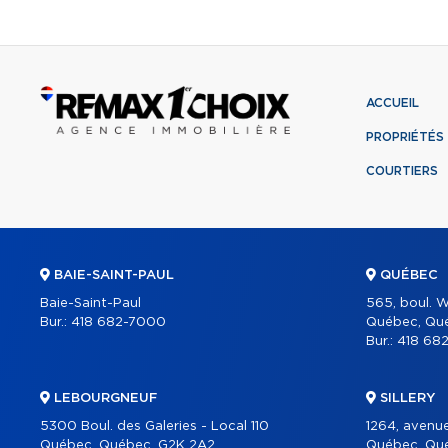
ACCUEIL
PROPRIÉTÉS
COURTIERS
BAIE-SAINT-PAUL
QUÉBEC
Baie-Saint-Paul
565, boul. W
Bur.:
418 682-7000
Québec, Qu
Bur.:
418 68
LEBOURGNEUF
SILLERY
5300 Boul. des Galeries - Local 110
1264, avenu
Québec, Québec, G2K 2A2
Québec, Qué