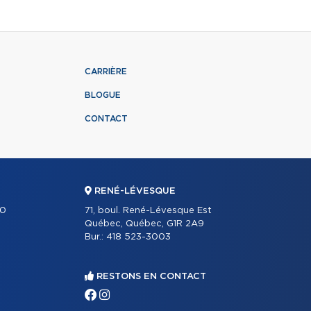
CARRIÈRE
BLOGUE
CONTACT
RENÉ-LÉVESQUE
30
71, boul. René-Lévesque Est
Québec, Québec, G1R 2A9
Bur.:
418 523-3003
RESTONS EN CONTACT