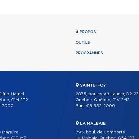
À PROPOS
OUTILS
PROGRAMMES
SAINTE-FOY
ilfrid-Hamel
2875, boulevard Laurier, D2-2
ébec, G1M 2T2
Québec, Québec, G1V 2M2
2-7000
Bur.:
418 652-2000
LA MALBAIE
e Maguire
795, boul. de Comporté
bec, G1T 1Y7
La Malbaie, Québec, G5A 1P7