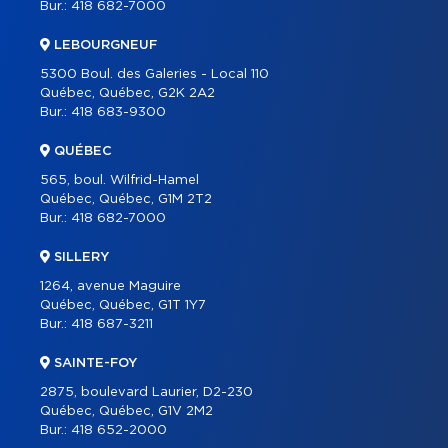
Bur.:
418 682-7000
À PROPOS
OUTILS
LEBOURGNEUF
5300 Boul. des Galeries - Local 110
PROGRAMMES
Québec, Québec, G2K 2A2
CARRIÈRE
Bur.:
418 683-9300
BLOGUE
QUÉBEC
CONTACT
565, boul. Wilfrid-Hamel
Québec, Québec, G1M 2T2
Bur.:
418 682-7000
SILLERY
1264, avenue Maguire
Québec, Québec, G1T 1Y7
Bur.:
418 687-3211
SAINTE-FOY
2875, boulevard Laurier, D2-230
Québec, Québec, G1V 2M2
Bur.:
418 652-2000