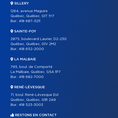
SILLERY
1264, avenue Maguire
Québec, Québec, G1T 1Y7
Bur.:
418 687-3211
SAINTE-FOY
2875, boulevard Laurier, D2-230
Québec, Québec, G1V 2M2
Bur.:
418 652-2000
LA MALBAIE
795, boul. de Comporté
La Malbaie, Québec, G5A 1P7
Bur.:
418 682-7000
RENÉ-LÉVESQUE
71, boul. René-Lévesque Est
Québec, Québec, G1R 2A9
Bur.:
418 523-3003
RESTONS EN CONTACT