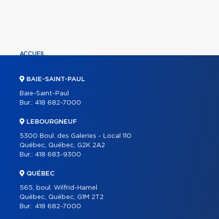
ACCUEIL
PROPRIÉTÉS
BAIE-SAINT-PAUL
COURTIERS
Baie-Saint-Paul
Bur.:
418 682-7000
À PROPOS
OUTILS
LEBOURGNEUF
5300 Boul. des Galeries - Local 110
PROGRAMMES
Québec, Québec, G2K 2A2
CARRIÈRE
Bur.:
418 683-9300
BLOGUE
QUÉBEC
CONTACT
565, boul. Wilfrid-Hamel
Québec, Québec, G1M 2T2
Bur.:
418 682-7000