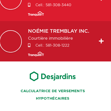
Cell.:
581-308-3440
NOÉMIE
TREMBLAY INC.
Courtière immobilière
Cell.:
581-308-1222
CALCULATRICE DE VERSEMENTS
HYPOTHÉCAIRES