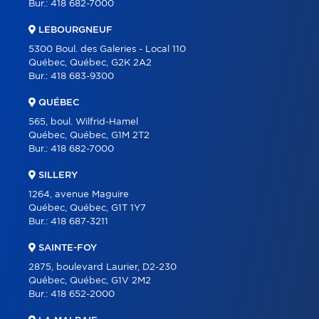
Bur.:
418 682-7000
À PROPOS
LEBOURGNEUF
OUTILS
5300 Boul. des Galeries - Local 110
PROGRAMMES
Québec, Québec, G2K 2A2
Bur.:
418 683-9300
CARRIÈRE
QUÉBEC
BLOGUE
565, boul. Wilfrid-Hamel
CONTACT
Québec, Québec, G1M 2T2
Bur.:
418 682-7000
SILLERY
1264, avenue Maguire
Québec, Québec, G1T 1Y7
Bur.:
418 687-3211
SAINTE-FOY
2875, boulevard Laurier, D2-230
Québec, Québec, G1V 2M2
Bur.:
418 652-2000