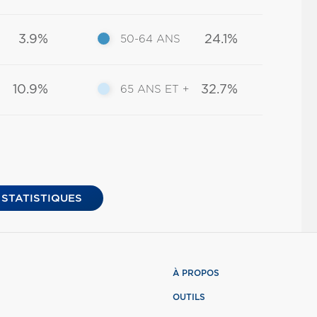
3.9%
24.1%
50-64 ANS
10.9%
32.7%
65 ANS ET +
 STATISTIQUES
À PROPOS
OUTILS