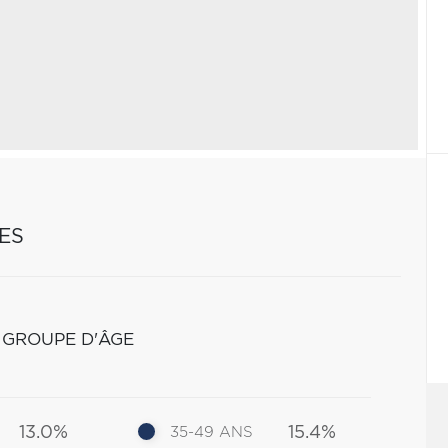
ES
 GROUPE D'ÂGE
13.0%
15.4%
35-49 ANS