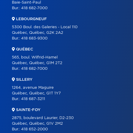
Baie-Saint-Paul
Bur.:
418 682-7000
À PROPOS
LEBOURGNEUF
OUTILS
5300 Boul. des Galeries - Local 110
PROGRAMMES
Québec, Québec, G2K 2A2
Bur.:
418 683-9300
CARRIÈRE
QUÉBEC
BLOGUE
565, boul. Wilfrid-Hamel
CONTACT
Québec, Québec, G1M 2T2
Bur.:
418 682-7000
SILLERY
1264, avenue Maguire
Québec, Québec, G1T 1Y7
Bur.:
418 687-3211
SAINTE-FOY
2875, boulevard Laurier, D2-230
Québec, Québec, G1V 2M2
Bur.:
418 652-2000