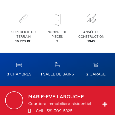
SUPERFICIE DU
NOMBRE DE
ANNÉE DE
TERRAIN
PIÈCES
CONSTRUCTION
2
16 773 PI
9
1945
3
CHAMBRES
1
SALLE DE BAINS
2
GARAGE
MARIE-EVE
LAROUCHE
Courtière immobilière résidentiel
Cell.:
581-309-5825