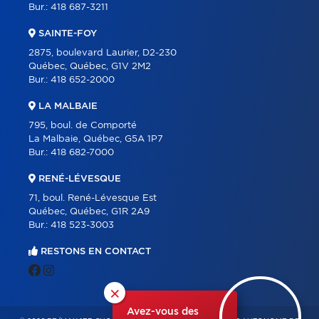
Bur.:
418 687-3211
SAINTE-FOY
2875, boulevard Laurier, D2-230
Québec, Québec, G1V 2M2
Bur.:
418 652-2000
LA MALBAIE
795, boul. de Comporté
La Malbaie, Québec, G5A 1P7
Bur.:
418 682-7000
RENÉ-LÉVESQUE
71, boul. René-Lévesque Est
Québec, Québec, G1R 2A9
Bur.:
418 523-3003
RESTONS EN CONTACT
×
Avez-vous des