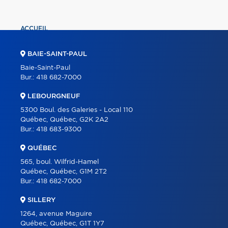
ACCUEIL
PROPRIÉTÉS
BAIE-SAINT-PAUL
COURTIERS
Baie-Saint-Paul
Bur.:
418 682-7000
À PROPOS
LEBOURGNEUF
OUTILS
5300 Boul. des Galeries - Local 110
PROGRAMMES
Québec, Québec, G2K 2A2
Bur.:
418 683-9300
CARRIÈRE
QUÉBEC
BLOGUE
565, boul. Wilfrid-Hamel
CONTACT
Québec, Québec, G1M 2T2
Bur.:
418 682-7000
SILLERY
1264, avenue Maguire
Québec, Québec, G1T 1Y7