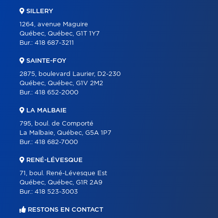
SILLERY
1264, avenue Maguire
Québec, Québec, G1T 1Y7
Bur.:
418 687-3211
SAINTE-FOY
2875, boulevard Laurier, D2-230
Québec, Québec, G1V 2M2
Bur.:
418 652-2000
LA MALBAIE
795, boul. de Comporté
La Malbaie, Québec, G5A 1P7
Bur.:
418 682-7000
RENÉ-LÉVESQUE
71, boul. René-Lévesque Est
Québec, Québec, G1R 2A9
Bur.:
418 523-3003
RESTONS EN CONTACT