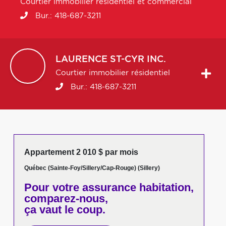
Courtier immobilier résidentiel et commercial
Bur.:
418-687-3211
LAURENCE
ST-CYR INC.
Courtier immobilier résidentiel
Bur.:
418-687-3211
Appartement 2 010 $ par mois
Québec (Sainte-Foy/Sillery/Cap-Rouge) (Sillery)
Pour votre
assurance habitation,
comparez-nous,
ça vaut le coup.