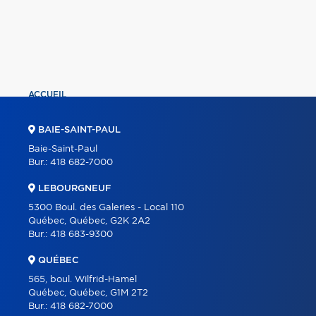
ACCUEIL
PROPRIÉTÉS
BAIE-SAINT-PAUL
COURTIERS
Baie-Saint-Paul
Bur.:
418 682-7000
À PROPOS
LEBOURGNEUF
OUTILS
5300 Boul. des Galeries - Local 110
PROGRAMMES
Québec, Québec, G2K 2A2
Bur.:
418 683-9300
CARRIÈRE
QUÉBEC
BLOGUE
565, boul. Wilfrid-Hamel
CONTACT
Québec, Québec, G1M 2T2
Bur.:
418 682-7000