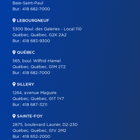
COURTIERS
Baie-Saint-Paul
Bur.:
418 682-7000
À PROPOS
LEBOURGNEUF
OUTILS
5300 Boul. des Galeries - Local 110
PROGRAMMES
Québec, Québec, G2K 2A2
Bur.:
418 683-9300
CARRIÈRE
QUÉBEC
BLOGUE
565, boul. Wilfrid-Hamel
CONTACT
Québec, Québec, G1M 2T2
Bur.:
418 682-7000
SILLERY
1264, avenue Maguire
Québec, Québec, G1T 1Y7
Bur.:
418 687-3211
SAINTE-FOY
2875, boulevard Laurier, D2-230
Québec, Québec, G1V 2M2
Bur.:
418 652-2000