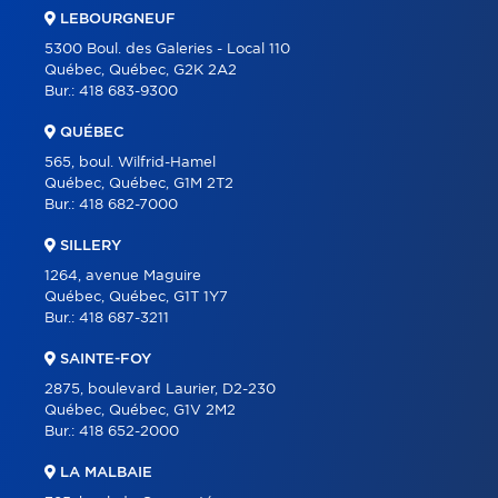
LEBOURGNEUF
OUTILS
5300 Boul. des Galeries - Local 110
PROGRAMMES
Québec, Québec, G2K 2A2
Bur.:
418 683-9300
CARRIÈRE
QUÉBEC
BLOGUE
565, boul. Wilfrid-Hamel
CONTACT
Québec, Québec, G1M 2T2
Bur.:
418 682-7000
SILLERY
1264, avenue Maguire
Québec, Québec, G1T 1Y7
Bur.:
418 687-3211
SAINTE-FOY
2875, boulevard Laurier, D2-230
Québec, Québec, G1V 2M2
Bur.:
418 652-2000
LA MALBAIE