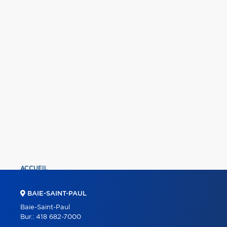
ACCUEIL
PROPRIÉTÉS
BAIE-SAINT-PAUL
COURTIERS
Baie-Saint-Paul
Bur.:
418 682-7000
À PROPOS