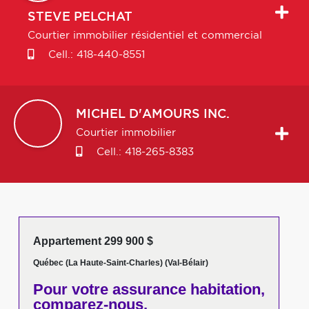
STEVE
PELCHAT
Courtier immobilier résidentiel et commercial
Cell.:
418-440-8551
MICHEL
D'AMOURS INC.
Courtier immobilier
Cell.:
418-265-8383
Appartement 299 900 $
Québec (La Haute-Saint-Charles) (Val-Bélair)
Pour votre
assurance habitation,
comparez-nous,