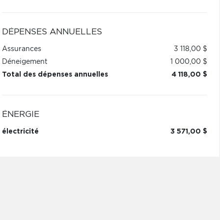
DÉPENSES ANNUELLES
Assurances
3 118,00 $
Déneigement
1 000,00 $
Total des dépenses annuelles
4 118,00 $
ÉNERGIE
électricité
3 571,00 $