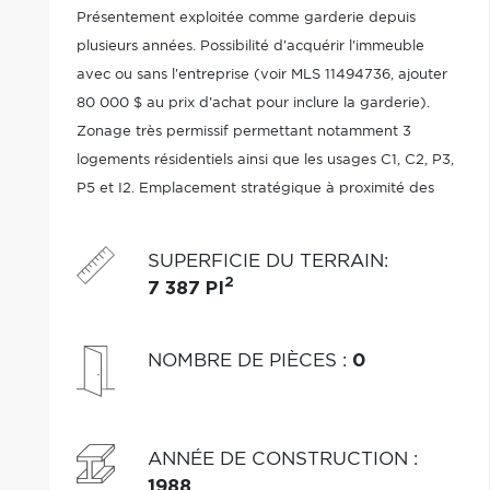
Présentement exploitée comme garderie depuis
plusieurs années. Possibilité d'acquérir l'immeuble
avec ou sans l'entreprise (voir MLS 11494736, ajouter
80 000 $ au prix d'achat pour inclure la garderie).
Zonage très permissif permettant notamment 3
logements résidentiels ainsi que les usages C1, C2, P3,
P5 et I2. Emplacement stratégique à proximité des
grands axes routiers. Une occasion rare offrant de
multiples possibilités. Informez-vous.
SUPERFICIE DU TERRAIN
:
2
7 387 PI
NOMBRE DE PIÈCES
:
0
ANNÉE DE CONSTRUCTION
:
1988