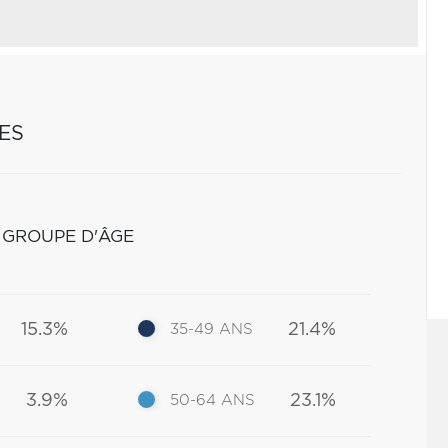
ES
 GROUPE D'ÂGE
15.3%
21.4%
35-49 ANS
3.9%
23.1%
50-64 ANS