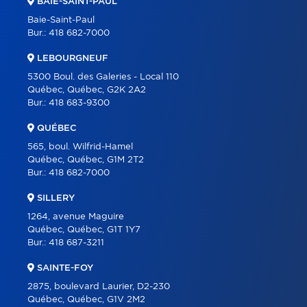
BAIE-SAINT-PAUL
COURTIERS
Baie-Saint-Paul
Bur.:
418 682-7000
À PROPOS
LEBOURGNEUF
OUTILS
5300 Boul. des Galeries - Local 110
PROGRAMMES
Québec, Québec, G2K 2A2
Bur.:
418 683-9300
CARRIÈRE
QUÉBEC
BLOGUE
565, boul. Wilfrid-Hamel
CONTACT
Québec, Québec, G1M 2T2
Bur.:
418 682-7000
SILLERY
1264, avenue Maguire
Québec, Québec, G1T 1Y7
Bur.:
418 687-3211
SAINTE-FOY
2875, boulevard Laurier, D2-230
Québec, Québec, G1V 2M2