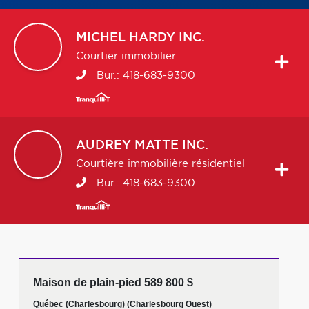
MICHEL
HARDY INC.
Courtier immobilier
Bur.:
418-683-9300
AUDREY
MATTE INC.
Courtière immobilière résidentiel
Bur.:
418-683-9300
Maison de plain-pied 589 800 $
Québec (Charlesbourg) (Charlesbourg Ouest)