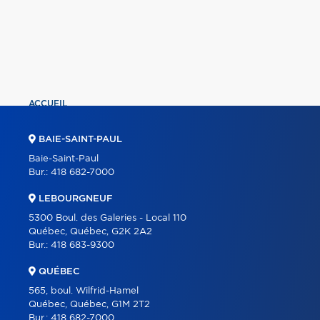
ACCUEIL
PROPRIÉTÉS
BAIE-SAINT-PAUL
COURTIERS
Baie-Saint-Paul
Bur.:
418 682-7000
À PROPOS
LEBOURGNEUF
OUTILS
5300 Boul. des Galeries - Local 110
PROGRAMMES
Québec, Québec, G2K 2A2
Bur.:
418 683-9300
CARRIÈRE
QUÉBEC
BLOGUE
565, boul. Wilfrid-Hamel
CONTACT
Québec, Québec, G1M 2T2
Bur.:
418 682-7000