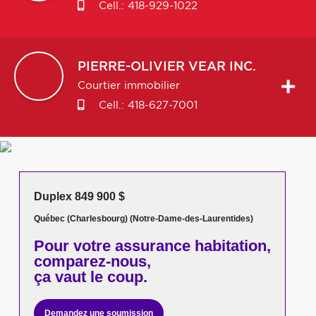
Cell.:
418-929-1022
PIERRE-OLIVIER
VEAR INC.
Courtier immobilier
Cell.:
418-627-7001
Duplex 849 900 $
Québec (Charlesbourg) (Notre-Dame-des-Laurentides)
Pour votre
assurance habitation,
comparez-nous,
ça vaut le coup.
Demandez une soumission