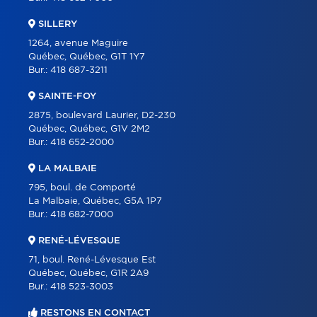
SILLERY
1264, avenue Maguire
Québec, Québec, G1T 1Y7
Bur.:
418 687-3211
SAINTE-FOY
2875, boulevard Laurier, D2-230
Québec, Québec, G1V 2M2
Bur.:
418 652-2000
LA MALBAIE
795, boul. de Comporté
La Malbaie, Québec, G5A 1P7
Bur.:
418 682-7000
RENÉ-LÉVESQUE
71, boul. René-Lévesque Est
Québec, Québec, G1R 2A9
Bur.:
418 523-3003
RESTONS EN CONTACT