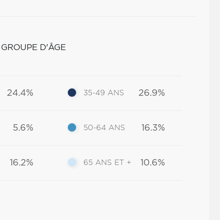
 GROUPE D'ÂGE
24.4%
26.9%
35-49 ANS
5.6%
16.3%
50-64 ANS
16.2%
10.6%
65 ANS ET +