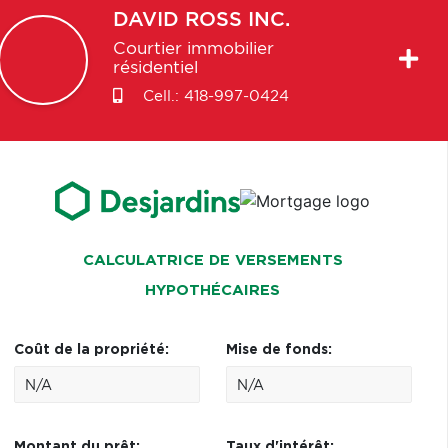
DAVID
ROSS INC.
Courtier immobilier
résidentiel
Cell.:
418-997-0424
CALCULATRICE DE VERSEMENTS
HYPOTHÉCAIRES
Coût de la propriété:
Mise de fonds:
Montant du prêt:
Taux d'intérêt: