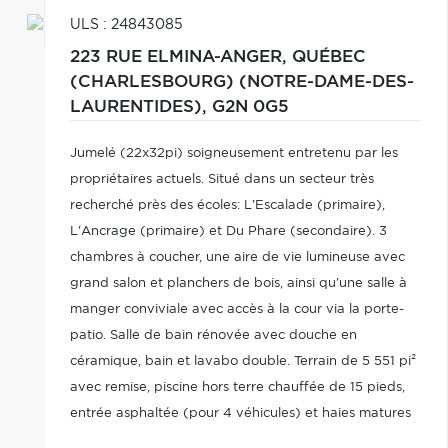
ULS : 24843085
223 RUE ELMINA-ANGER,
QUÉBEC
(CHARLESBOURG) (NOTRE-DAME-DES-
LAURENTIDES),
G2N 0G5
Jumelé (22x32pi) soigneusement entretenu par les
propriétaires actuels. Situé dans un secteur très
recherché près des écoles: L'Escalade (primaire),
L'Ancrage (primaire) et Du Phare (secondaire). 3
chambres à coucher, une aire de vie lumineuse avec
grand salon et planchers de bois, ainsi qu'une salle à
manger conviviale avec accès à la cour via la porte-
patio. Salle de bain rénovée avec douche en
céramique, bain et lavabo double. Terrain de 5 551 pi²
avec remise, piscine hors terre chauffée de 15 pieds,
entrée asphaltée (pour 4 véhicules) et haies matures
pour plus d'intimité et clôture. Inspection drain