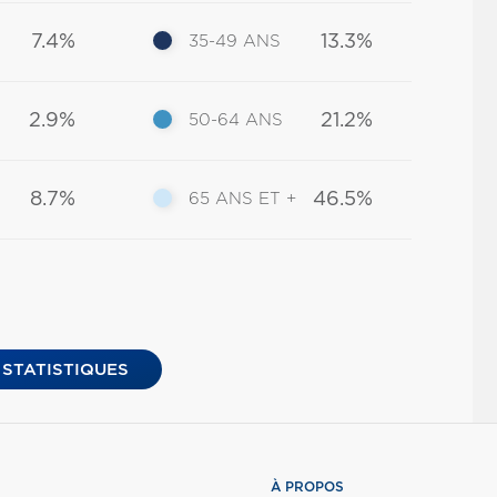
7.4%
13.3%
35-49 ANS
2.9%
21.2%
50-64 ANS
8.7%
46.5%
65 ANS ET +
 STATISTIQUES
À PROPOS