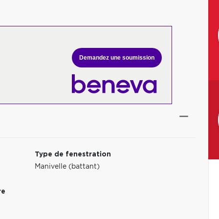
Demandez une soumission
Type de fenestration
Manivelle (battant)
re