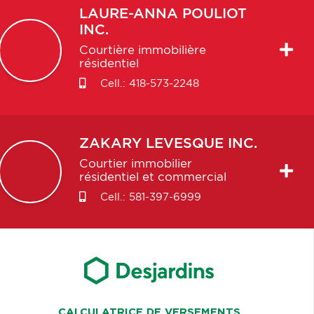
LAURE-ANNA
POULIOT
INC.
Courtière immobilière
résidentiel
Cell.:
418-573-2248
ZAKARY
LEVESQUE INC.
Courtier immobilier
résidentiel et commercial
Cell.:
581-397-6999
CALCULATRICE DE VERSEMENTS