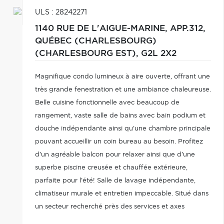
ULS : 28242271
1140 RUE DE L'AIGUE-MARINE, APP.312,
QUÉBEC (CHARLESBOURG)
(CHARLESBOURG EST),
G2L 2X2
Magnifique condo lumineux à aire ouverte, offrant une
très grande fenestration et une ambiance chaleureuse.
Belle cuisine fonctionnelle avec beaucoup de
rangement, vaste salle de bains avec bain podium et
douche indépendante ainsi qu'une chambre principale
pouvant accueillir un coin bureau au besoin. Profitez
d'un agréable balcon pour relaxer ainsi que d'une
superbe piscine creusée et chauffée extérieure,
parfaite pour l'été! Salle de lavage indépendante,
climatiseur murale et entretien impeccable. Situé dans
un secteur recherché près des services et axes
routiers. Condo clé en main avec une très bonne