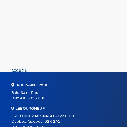
ACCUEIL
PROPRIÉTÉS
BAIE-SAINT-PAUL
COURTIERS
Baie-Saint-Paul
Bur.:
418 682-7000
À PROPOS
LEBOURGNEUF
OUTILS
5300 Boul. des Galeries - Local 110
PROGRAMMES
Québec, Québec, G2K 2A2