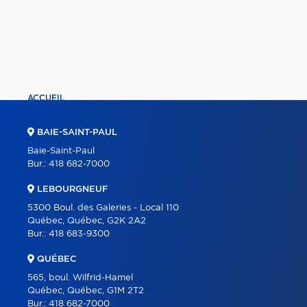
ACCUEIL
PROPRIÉTÉS
BAIE-SAINT-PAUL
COURTIERS
Baie-Saint-Paul
Bur.:
418 682-7000
À PROPOS
LEBOURGNEUF
OUTILS
5300 Boul. des Galeries - Local 110
PROGRAMMES
Québec, Québec, G2K 2A2
Bur.:
418 683-9300
CARRIÈRE
QUÉBEC
BLOGUE
565, boul. Wilfrid-Hamel
CONTACT
Québec, Québec, G1M 2T2
Bur.:
418 682-7000