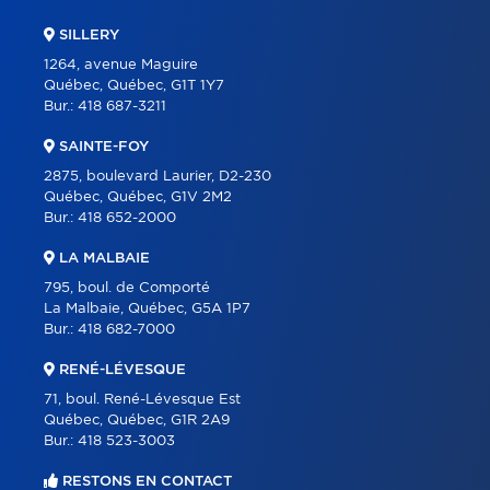
SILLERY
1264, avenue Maguire
Québec, Québec, G1T 1Y7
Bur.:
418 687-3211
SAINTE-FOY
2875, boulevard Laurier, D2-230
Québec, Québec, G1V 2M2
Bur.:
418 652-2000
LA MALBAIE
795, boul. de Comporté
La Malbaie, Québec, G5A 1P7
Bur.:
418 682-7000
RENÉ-LÉVESQUE
71, boul. René-Lévesque Est
Québec, Québec, G1R 2A9
Bur.:
418 523-3003
RESTONS EN CONTACT