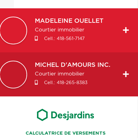
MADELEINE
OUELLET
Courtier immobilier
Cell.:
418-561-7147
MICHEL
D'AMOURS INC.
Courtier immobilier
Cell.:
418-265-8383
CALCULATRICE DE VERSEMENTS