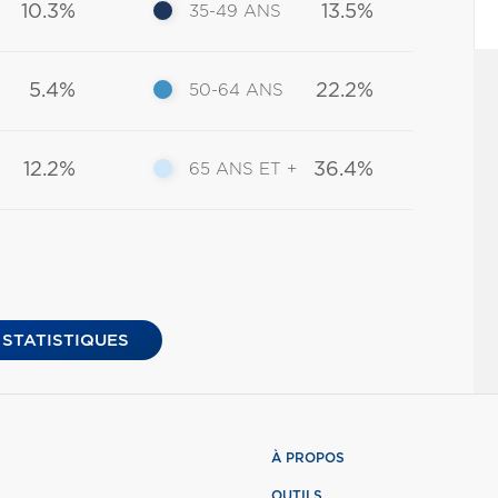
10.3%
13.5%
35-49 ANS
5.4%
22.2%
50-64 ANS
12.2%
36.4%
65 ANS ET +
 STATISTIQUES
À PROPOS
OUTILS