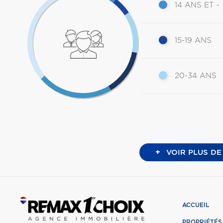
14 ANS ET -
15-19 ANS
20-34 ANS
+
VOIR PLUS DE
ACCUEIL
PROPRIÉTÉS