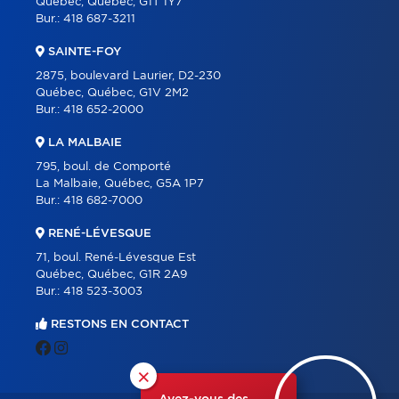
Québec, Québec, G1T 1Y7
Bur.:
418 687-3211
SAINTE-FOY
2875, boulevard Laurier, D2-230
Québec, Québec, G1V 2M2
Bur.:
418 652-2000
LA MALBAIE
795, boul. de Comporté
La Malbaie, Québec, G5A 1P7
Bur.:
418 682-7000
RENÉ-LÉVESQUE
71, boul. René-Lévesque Est
Québec, Québec, G1R 2A9
Bur.:
418 523-3003
RESTONS EN CONTACT
×