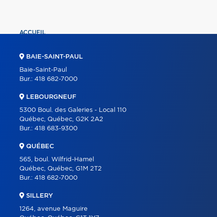
ACCUEIL
PROPRIÉTÉS
BAIE-SAINT-PAUL
COURTIERS
Baie-Saint-Paul
Bur.:
418 682-7000
À PROPOS
LEBOURGNEUF
OUTILS
5300 Boul. des Galeries - Local 110
PROGRAMMES
Québec, Québec, G2K 2A2
Bur.:
418 683-9300
CARRIÈRE
QUÉBEC
BLOGUE
565, boul. Wilfrid-Hamel
CONTACT
Québec, Québec, G1M 2T2
Bur.:
418 682-7000
SILLERY
1264, avenue Maguire