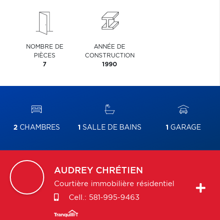
NOMBRE DE
ANNÉE DE
PIÈCES
CONSTRUCTION
7
1990
2
CHAMBRES
1
SALLE DE BAINS
1
GARAGE
AUDREY
CHRÉTIEN
Courtière immobilière résidentiel
Cell.:
581-995-9463