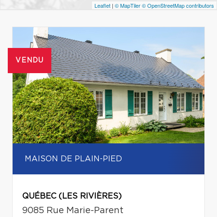
Leaflet
|
© MapTiler
© OpenStreetMap contributors
VENDU
MAISON DE PLAIN-PIED
QUÉBEC (LES RIVIÈRES)
9085 Rue Marie-Parent