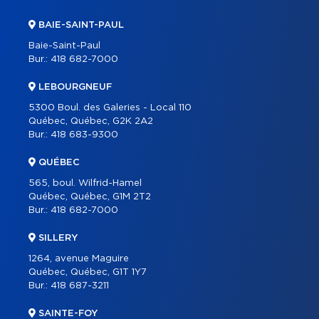
PROPRIÉTÉS
BAIE-SAINT-PAUL
COURTIERS
Baie-Saint-Paul
Bur.:
418 682-7000
À PROPOS
OUTILS
LEBOURGNEUF
5300 Boul. des Galeries - Local 110
PROGRAMMES
Québec, Québec, G2K 2A2
CARRIÈRE
Bur.:
418 683-9300
BLOGUE
QUÉBEC
CONTACT
565, boul. Wilfrid-Hamel
Québec, Québec, G1M 2T2
Bur.:
418 682-7000
SILLERY
1264, avenue Maguire
Québec, Québec, G1T 1Y7
Bur.:
418 687-3211
SAINTE-FOY