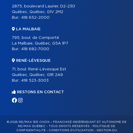
2875, boulevard Laurier, D2-230
Québec, Québec, G1V 2M2
Bur.:
418 652-2000
LA MALBAIE
795, boul. de Comporté
La Malbaie, Québec, G5A 1P7
Bur.:
418 682-7000
RENÉ-LÉVESQUE
71, boul. René-Lévesque Est
Québec, Québec, G1R 2A9
Bur.:
418 523-3003
RESTONS EN CONTACT
© 2026 RE/MAX 1ER CHOIX – FRANCHISÉ INDÉPENDANT ET AUTONOME DE
RE/MAX QUÉBEC – TOUS DROITS RÉSERVÉS -
POLITIQUE DE
CONFIDENTIALITÉ
-
CONDITIONS D'UTILISATION
-
GESTION DU