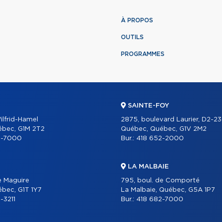
À PROPOS
OUTILS
PROGRAMMES
SAINTE-FOY
ilfrid-Hamel
2875, boulevard Laurier, D2-2
ébec, G1M 2T2
Québec, Québec, G1V 2M2
2-7000
Bur.:
418 652-2000
LA MALBAIE
e Maguire
795, boul. de Comporté
bec, G1T 1Y7
La Malbaie, Québec, G5A 1P7
-3211
Bur.:
418 682-7000